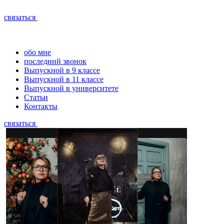
связаться
обо мне
последний звонок
Выпускной в 9 классе
Выпускной в 11 классе
Выпускной в университете
Статьи
Контакты
связаться