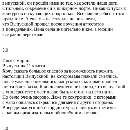
выпускной, он прошёл именно так, как хотели наши дети.
Стильный, современный в шикарном лофте. Никаких тухлых
конкурсов и скучающих подростков. Все нашли себя на этом
празднике. А ещё мы не секунды не пожалели,
что Выпускной прошёл после вручения аттестатов
в понедельник. Цена была значительно ниже, а эмоций
все равно через край.
5.0
Илья Смирнов
Выпускник 11 класса
Хочу сказать большое спасибо за возможность прожить
настоящий Выпускной, на котором мы плакали смеялись,
после ужасного школьного выпускного, который прошёл
почти 6 лет назад. Я до последнего не верила, что выпускной
в университете имеет право быть и стоит на него идти.
Но было очень здорово. Даже те сокурсники, с которыми
я мало общалась открылись для меня с другой стороны.
Впереди выпускной из ординатуры, надуюсь встретимся
с нашим организатором в обновлённом составе
5.0