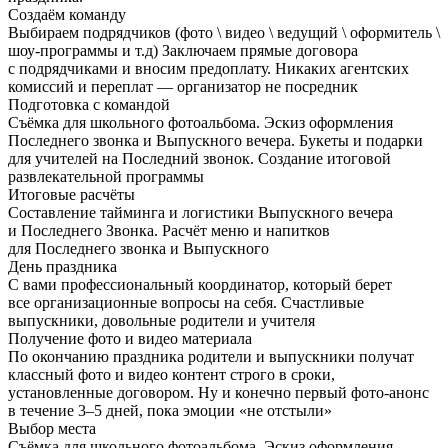
Создаём команду
Выбираем подрядчиков (фото \ видео \ ведущий \ оформитель \
шоу-программы и т.д) Заключаем прямые договора
с подрядчиками и вносим предоплату. Никаких агентских
комиссий и переплат — организатор не посредник
Подготовка с командой
Съёмка для школьного фотоальбома. Эскиз оформления
Последнего звонка и Выпускного вечера. Букеты и подарки
для учителей на Последний звонок. Создание итоговой
развлекательной программы
Итоговые расчёты
Составление тайминга и логистики Выпускного вечера
и Последнего Звонка. Расчёт меню и напитков
для Последнего звонка и Выпускного
День праздника
С вами профессиональный координатор, который берет
все организационные вопросы на себя. Счастливые
выпускники, довольные родители и учителя
Получение фото и видео материала
По окончанию праздника родители и выпускники получат
классный фото и видео контент строго в сроки,
установленные договором. Ну и конечно первый фото-анонс
в течение 3–5 дней, пока эмоции «не отстыли»
Выбор места
Съёмка для школьного фотоальбома. Эскиз оформления